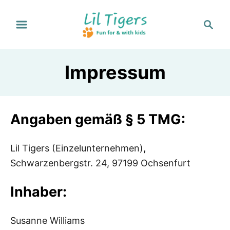
S
S
k
e
i
a
p
r
Impressum
t
c
h
o
C
o
Angaben gemäß § 5 TMG:
n
t
Lil Tigers (Einzelunternehmen)
,
e
Schwarzenbergstr. 24, 97199 Ochsenfurt
n
Inhaber:
t
Susanne Williams